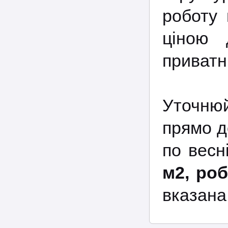
роботу 
ціною 
приватни
Уточнюй
прямо д
по весн
м2, ро
вказана