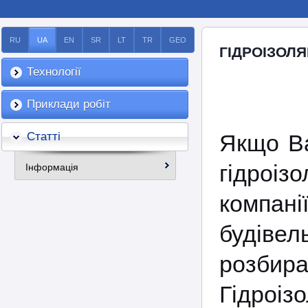
RU
UA
EN
SR
LT
TR
GEO
ГІДРОІЗОЛЯ
Технології
Приклади робіт
Статті
Якщо Ва
гідроі
Інформація
компанії
будівел
розбир
Гідроіз