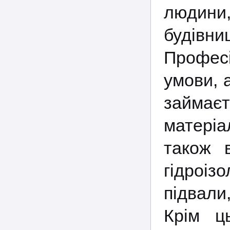
людини
будівни
Профес
умови, 
займає
матеріа
також 
гідроіз
підвали,
Крім ц