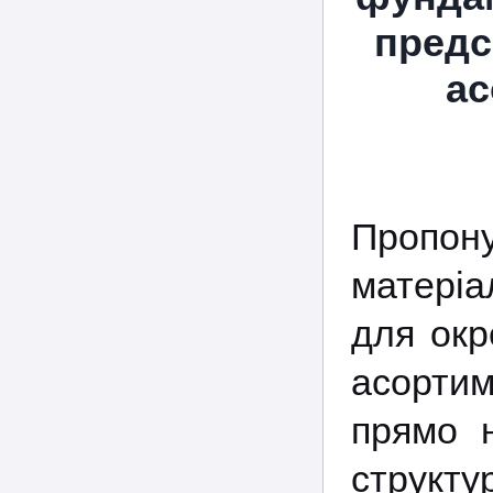
предс
ас
Пропо
матеріал
для окр
асортим
прямо н
структу