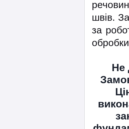
речовин
швів. З
за робо
обробки 
Не 
Замов
Ці
викон
за
фундам