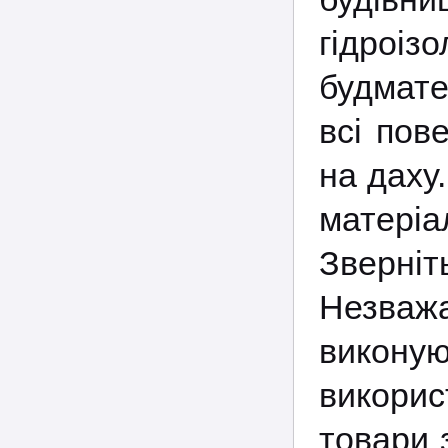
гідроіз
будмате
всі пов
на даху
матері
Зверні
Незваж
виконую
викори
товари 