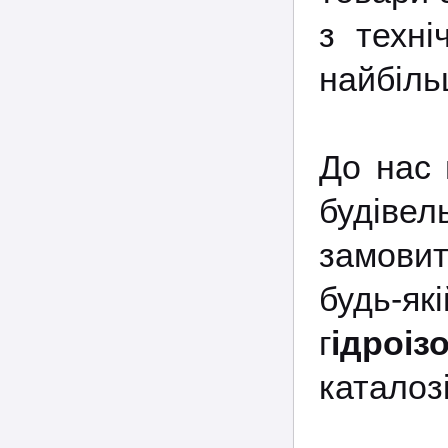
з техні
найбіль
До нас 
будіве
замовит
будь-як
г
ідроіз
каталозі