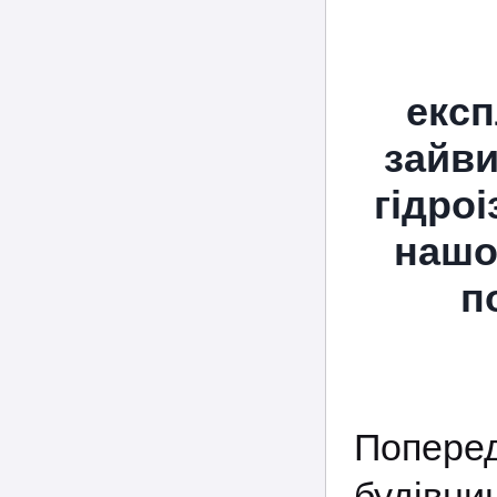
експ
зайви
гідроі
нашо
п
Попере
будівн