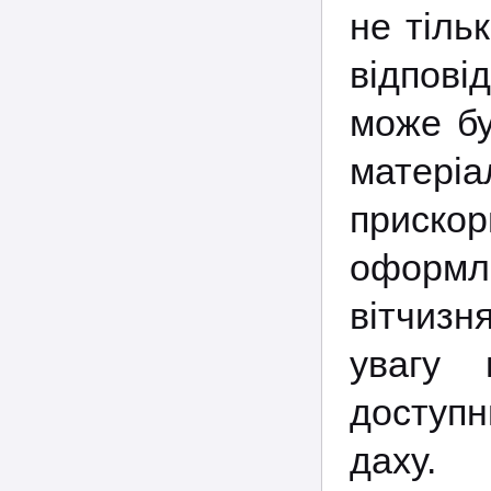
не тіль
відпові
може бу
матері
приско
оформле
вітчиз
увагу 
доступ
даху.