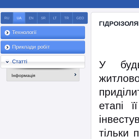
RU
UA
EN
SR
LT
TR
GEO
ГІДРОІЗОЛЯ
Технології
Приклади робіт
Статті
У будь
житлов
Інформація
приділ
етапі ї
інвесту
тільки 