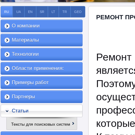
RU
UA
EN
SR
LT
TR
GEO
РЕМОНТ П
О компании
Материалы
Технологии
Ремон
являет
Области применения:
Поэт
Примеры работ
осуще
Партнеры
профес
Статьи
которы
Тексты для поисковых систем