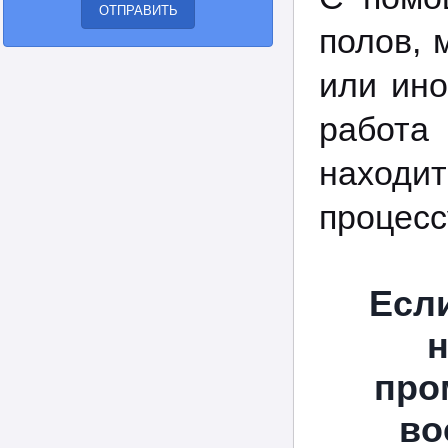
полов, 
или ино
работа
находи
процесс
Есл
н
про
во