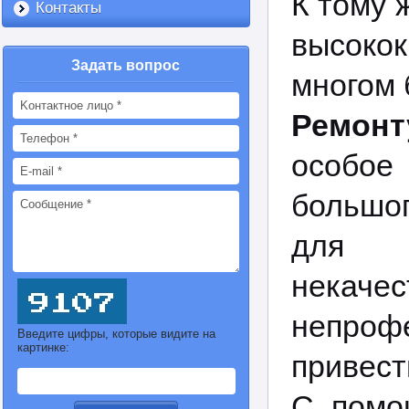
К тому 
Контакты
высокок
Задать вопрос
многом 
Ремон
особое
большог
для и
нека
непрофе
Введите цифры, которые видите на
картинке:
привест
С помо