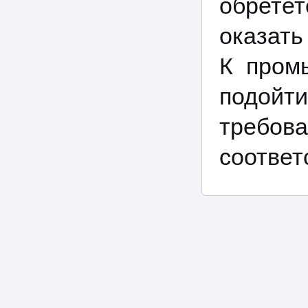
обрете
оказать
К пром
подойт
требо
соответ